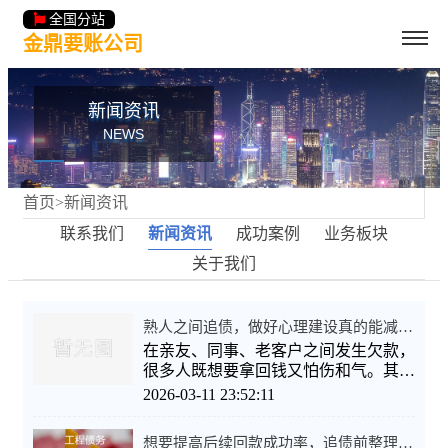
全国分站
金鼎要账公司
新闻资讯
NEWS
首页
>
新闻资讯
联系我们
新闻资讯
成功案例
业务板块
关于我们
熟人之间追债，做好心理建设真的能减少尴尬和纠
在亲友、同事、老客户之间发生欠款，
很多人既想要拿回钱又怕伤和气。其
实，做好心理建设能明显降低尴尬、减
2026-03-11 23:52:11
想要提高后续回款成功率，追债前整理证据的核心