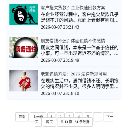
客户拖欠货款？企业快速回款方案
在企业经营过程中，客户拖欠货款几乎
是绕不开的问题。账面上看似有利润，
实际现金却迟迟不到账，资金链压力
2026-03-07 23:21:43
朋友借钱不还？体面追债不伤感情
朋友之间借钱，本来是一件基于信任的
小事，可一旦出现迟迟不还的情况，关
系就容易变得微妙。很多人不是不想
2026-03-07 23:19:49
老赖追债方法：2026 法律新规可用
在现实生活中，遇到借钱不还、长期拖
欠的情况并不少见。很多人明明手里握
着借条、转账记录，却在追债时四处
2026-03-07 23:18:10
首页
上一页
1
2
3
4
5
...
下一
页
尾页
共
13
页
151
条数据