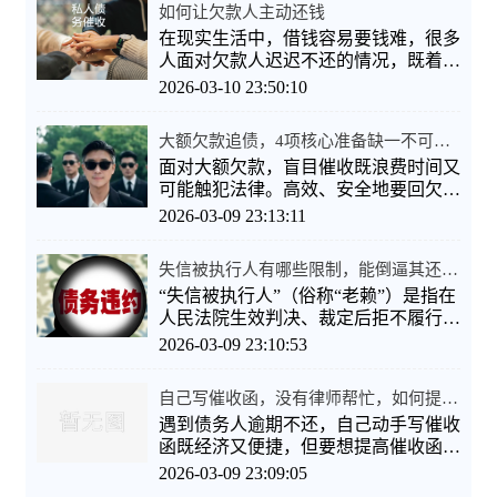
如何让欠款人主动还钱
在现实生活中，借钱容易要钱难，很多
人面对欠款人迟迟不还的情况，既着急
又无奈。其实，让欠款人主动还钱，
2026-03-10 23:50:10
大额欠款追债，4项核心准备缺一不可，具体是哪
面对大额欠款，盲目催收既浪费时间又
可能触犯法律。高效、安全地要回欠
款，关键在于四项核心准备，缺一不可
2026-03-09 23:13:11
失信被执行人有哪些限制，能倒逼其还款吗？
“失信被执行人”（俗称“老赖”）是指在
人民法院生效判决、裁定后拒不履行义
务，且符合公布条件的被执行人
2026-03-09 23:10:53
自己写催收函，没有律师帮忙，如何提高其震慑力
遇到债务人逾期不还，自己动手写催收
函既经济又便捷，但要想提高催收函的
震慑力，关键在于严谨、合法与证据
2026-03-09 23:09:05