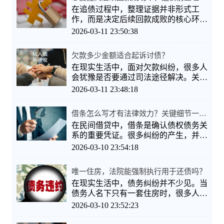
在追债过程中，整理证据并非形式工
作，而是决定后续回款成败的核心环
节。清晰的证据链能提高法律途径的胜
2026-03-11 23:50:38
算
欠款多少金额适合起诉讨债？
在现实生活中，面对欠款纠纷，很多人
会犹豫是否要通过司法途径解决。关于
“欠款多少适合起诉”，并没有一刀
2026-03-11 23:48:18
借条怎么写才有法律效力？关键细节一次讲清
在民间借贷中，借条是确认债权债务关
系的重要凭证。很多纠纷的产生，并不
是因为不还钱，而是借条写得不规范
2026-03-10 23:54:18
唯一住房，法院能强制执行用于还债吗？
在现实生活中，债务纠纷并不少见。当
债务人名下只有一套住房时，很多人都
会产生疑问：**唯一住房，法院到
2026-03-10 23:52:23