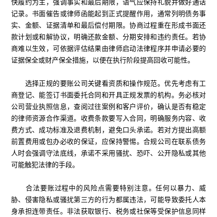
快履约为主，强调事实和最后期限，语气应保持礼貌并做好通话
记录。书面催告或律师函能起到正式提醒作用，通常列明债务事
实、金额、证据清单和最后偿付期限。协商过程重在形成书面还
款计划或和解协议，明确还款金额、分期安排和违约责任。若协
商难以生效，可依据评估结果由律师启动法律程序并申请必要的
证据保全或财产保全措施，以便在执行阶段提高回收可能性。
选择正规的要账公司关键看资质和操作规范。优先考虑有工
商登记、能签订书面委托合同和开具正规发票的机构。务必核对
公司营业执照信息，查阅过往案例和客户评价，确认是否有稳定
的律师资源合作渠道。收费条款要写入合同，明确服务内容、收
费方式、成功标准及退费机制，避免口头承诺。若对方提出高额
前置费用或包办必收的保证，应保持警惕。合规公司在联系债务
人时会强调守法底线，承诺不采用骚扰、恐吓、公开隐私或其他
可能触犯法律的手段。
合法要账过程中的风险点需要特别注意。任何以暴力、威
胁、侵害隐私或骚扰第三方的行为都属违法，可能导致委托人本
身承担连带责任。非法获取银行、税务或社保等受保护信息同样