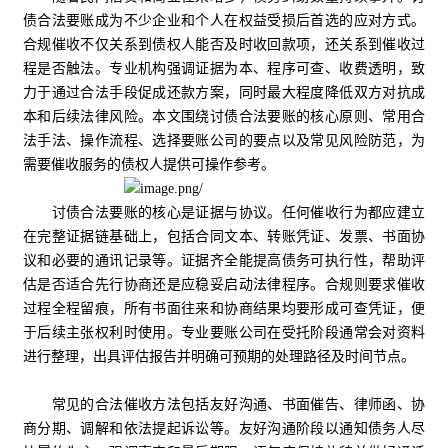
债合法要账成为不少企业和个人在权益受损后首选的应对方式。
合规催收不仅关系到债权人能否及时收回款项，还关系到催收过
程是否触法。专业机构强调证据为本、程序可查、收费透明，致
力于通过合法手段促成还款方案，同时最大程度降低双方对抗成
本和后续法律风险。本文围绕讨债合法要账的核心原则、常用合
法手法、操作流程、选择要账公司的要点以及常见风险防范，为
需要催收服务的债权人提供可操作参考。
讨债合法要账的核心是证据与协议。任何催收行为都应建立
在完整证据链基础上，包括合同文本、转账凭证、发票、书面协
议和必要的通讯记录等。证据齐全能提高债务可执行性，帮助评
估是否适合先行协商还是应稳妥启动法律程序。合规则要求催收
过程全程留痕，所有书面往来和协商结果均要形成可查凭证，便
于后续主张权利时使用。专业要账公司在受托阶段通常会对资料
进行整理，出具评估报告并明确可预期的处理路径及时间节点。
常见的合法催收方法包括友好沟通、书面催告、律师函、协
商分期、调解和依法提起诉讼等。友好沟通阶段以通知债务人尽